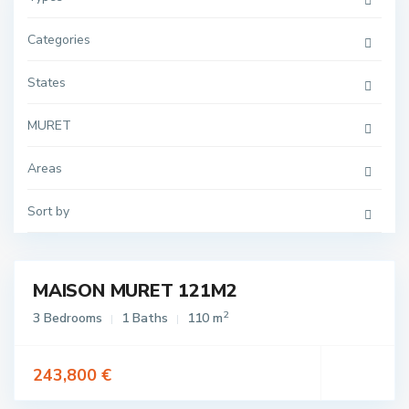
Categories
States
MURET
Areas
Sort by
MAISON MURET 121M2
ivité
2
3 Bedrooms
1 Baths
110 m
lle
re
243,800 €